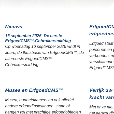
Nieuws
ErfgoedCMS
erfgoedne
16 september 2026: De eerste
ErfgoedCMS™-Gebruikersmiddag
Erfgoed staat 
Op woensdag 16 september 2026 vindt in
personen en g
Joure, de thuisbasis van ErfgoedCMS™, de
verbonden, ma
allereerste ErfgoedCMS™-
verschillende 
Gebruikersmiddag ...
ErfgoedCMS™ 
Musea en ErfgoedCMS™
Verrijk uw
kracht van
Musea, oudheidkamers en ook allerlei
andere erfgoedinstellingen, staan of
Met onze nie
hangen vol met prachtige erfgoedobjecten
het eenvoudig