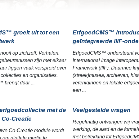
™ groeit uit tot een
ErfgoedCMS™ introduc
twerk
geïntegreerde IIIF-ond
nooit op zichzelf. Verhalen,
ErfgoedCMS™ ondersteunt vol
ebeurtenissen zijn met elkaar
International Image Interoperab
ar liggen vaak verspreid over
Framework (IIIF). Daarmee kri
collecties en organisaties.
(streek)musea, archieven, his
brengt daar ...
verenigingen en lokale erfgoe
een ...
 erfgoedcollectie met de
Veelgestelde vragen
 Co-Creatie
Regelmatig ontvangen wij vra
werking, de aard en de forme
uwe Co-Creatie module wordt
met betrekking tot ErfgoedC
 om digitale media te