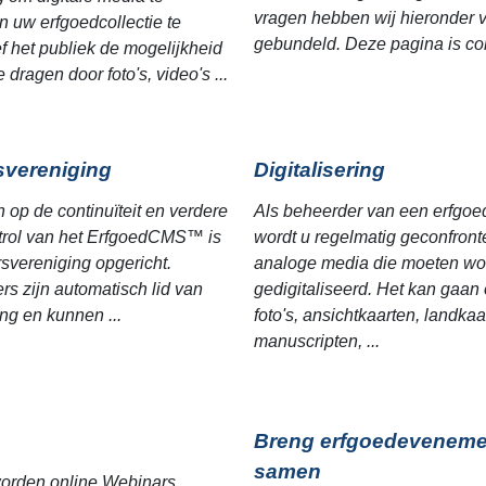
vragen hebben wij hieronder 
 uw erfgoedcollectie te
gebundeld. Deze pagina is cont
ef het publiek de mogelijkheid
e dragen door foto's, video's ...
svereniging
Digitalisering
n op de continuïteit en verdere
Als beheerder van een erfgoed
itrol van het ErfgoedCMS™ is
wordt u regelmatig geconfront
svereniging opgericht.
analoge media die moeten w
rs zijn automatisch lid van
gedigitaliseerd. Het kan gaa
ng en kunnen ...
foto's, ansichtkaarten, landkaa
manuscripten, ...
Breng erfgoedevenem
samen
orden online Webinars