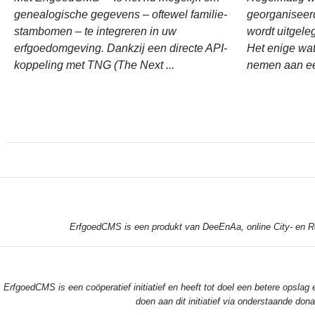
genealogische gegevens – oftewel familie-
georganisee
stambomen – te integreren in uw
wordt uitgel
erfgoedomgeving. Dankzij een directe API-
Het enige wat
koppeling met TNG (The Next ...
nemen aan ee
ErfgoedCMS is een produkt van DeeEnAa, online City- en Reg
ErfgoedCMS is een coöperatief initiatief en heeft tot doel een betere opslag 
doen aan dit initiatief via onderstaande d