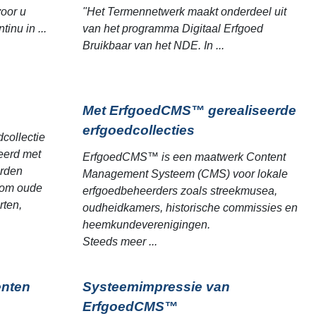
voor u
"Het Termennetwerk maakt onderdeel uit
inu in ...
van het programma Digitaal Erfgoed
Bruikbaar van het NDE. In ...
Met ErfgoedCMS™ gerealiseerde
erfgoedcollecties
collectie
eerd met
ErfgoedCMS™ is een maatwerk Content
orden
Management Systeem (CMS) voor lokale
n om oude
erfgoedbeheerders zoals streekmusea,
rten,
oudheidkamers, historische commissies en
heemkundeverenigingen.
Steeds meer ...
enten
Systeemimpressie van
ErfgoedCMS™