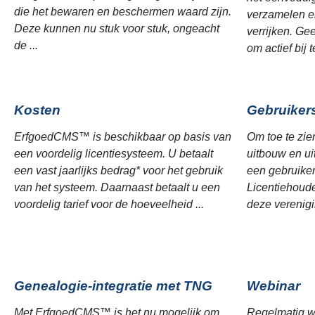
die het bewaren en beschermen waard zijn.
verzamelen en
Deze kunnen nu stuk voor stuk, ongeacht
verrijken. Ge
de ...
om actief bij t
Kosten
Gebruiker
ErfgoedCMS™ is beschikbaar op basis van
Om toe te zie
een voordelig licentiesysteem. U betaalt
uitbouw en u
een vast jaarlijks bedrag* voor het gebruik
een gebruiker
van het systeem. Daarnaast betaalt u een
Licentiehoude
voordelig tarief voor de hoeveelheid ...
deze verenigi
Genealogie-integratie met TNG
Webinar
Met ErfgoedCMS™ is het nu mogelijk om
Regelmatig w