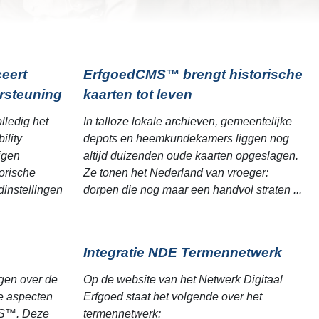
eert
ErfgoedCMS™ brengt historische
ersteuning
kaarten tot leven
ledig het
In talloze lokale archieven, gemeentelijke
ility
depots en heemkundekamers liggen nog
jgen
altijd duizenden oude kaarten opgeslagen.
torische
Ze tonen het Nederland van vroeger:
dinstellingen
dorpen die nog maar een handvol straten ...
Integratie NDE Termennetwerk
gen over de
Op de website van het Netwerk Digitaal
le aspecten
Erfgoed staat het volgende over het
MS™. Deze
termennetwerk: