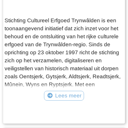
dorp heeft een beschermd dorpsgezicht,
waardoor ook in de bebouwing vele historische
elementen zichtbaar zijn. De Historische Kring
​Stichting Cultureel Erfgoed Trynwâlden is een
Woudsend bestaat uit een 15-tal vrijwilligers. Zij
toonaangevend initiatief dat zich inzet voor het
ontmoeten elkaar wekelijks in het dorpshuis om
behoud en de ontsluiting van het rijke culturele
historische informatie te ordenen en te werken
erfgoed van de Trynwâlden-regio. Sinds de
aan het dorpsarchief. Er is binnen het
oprichting op 23 oktober 1997 richt de stichting
dorpsarchief gekozen voor een thematisering op
zich op het verzamelen, digitaliseren en
basis van Personen, Verengingen, Straten,
veiligstellen van historisch materiaal uit dorpen
Gebeurtenissen, Bouwwerken, en
zoals Oentsjerk, Gytsjerk, Aldtsjerk, Readtsjerk,
Ondernemingen. Extra aandacht is gegeven
Mûnein, Wyns en Ryptsjerk. Met een
aan het thema Personen. De Historische Kring
indrukwekkende collectie van meer dan 13.000
Lees meer
Woudsend heeft ervoor gekozen om een groot
gedigitaliseerde foto's, dia's en tekeningen,
aantal personen op te nemen in een
Tekst: © ErfgoedCMS™ Foto: ©
biedt de stichting een schat aan informatie voor
persoonsregister waarmee het mogelijk wordt
onderzoekers, historici en geïnteresseerde
om deze personen via een eenvoudige muisklik
bedrijven. Daarnaast beheert de stichting