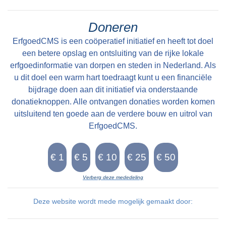
vrijwilligers: aantal_gebruikersDigitale foto's:
aantal_fotosDigitale video's: aantal_filmsDigitale
Doneren
documenten: aantal_pdfdocumentenDigitale
ErfgoedCMS is een coöperatief initiatief en heeft tot doel
audio bestanden: aantal_audiosWebsite:
een betere opslag en ontsluiting van de rijke lokale
erfgoedinformatie van dorpen en steden in Nederland. Als
instelling_websiteinstelling_domein
u dit doel een warm hart toedraagt kunt u een financiële
easternijtsjerk.argyf
bijdrage doen aan dit initiatief via onderstaande
donatieknoppen. Alle ontvangen donaties worden komen
uitsluitend ten goede aan de verdere bouw en uitrol van
ErfgoedCMS.
Verberg deze mededeling
Deze website wordt mede mogelijk gemaakt door: