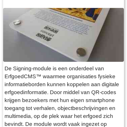
of ingewikkelde techniek. De QR-code bordjes
zijn inzetbaar voor verschillende toepassingen,
zoals: • Dorps- en stadswandelingen•
Themawandelingen (bijvoorbeeld oorlog en
monumenten)• Museumopstellingen en
(tijdelijke) tentoonstellingen• Binnen- en
buitenpresentaties bij musea, monumentale
gebouwen, beeldentuinen en historische
De Signing-module is een onderdeel van
locaties Een bezoeker scant de QR-code en
ErfgoedCMS™ waarmee organisaties fysieke
krijgt direct verdiepende informatie te zien: tekst,
informatieborden kunnen koppelen aan digitale
afbeeldingen, audio of video, rechtstreeks uit de
erfgoedinformatie. Door middel van QR-codes
collectie­database. De basis van de QR-code
krijgen bezoekers met hun eigen smartphone
module zijn tientallen voorgedefinieerde layouts
toegang tot verhalen, objectbeschrijvingen en
die met een handomdraai kunnen worden
multimedia, op de plek waar het erfgoed zich
voorzien van een eigen "look and feel" via logo,
bevindt. De module wordt vaak ingezet op
orientatie, formaat, lettertypes en kleuren. De