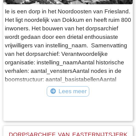
boomstructuur: aantal_basistabellenAantal
instelling_websiteinstelling_domein
vrijwilligers: aantal_gebruikersDigitale foto's:
Ie is een dorp in het Noordoosten van Friesland.
dorpsarchiefnoordwolde
aantal_fotosDigitale video's: aantal_filmsDigitale
Het ligt noordelijk van Dokkum en heeft ruim 800
documenten: aantal_pdfdocumentenDigitale
inwoners. Het bouwen van het dorpsarchief
audio bestanden: aantal_audiosWebsite:
wordt gedaan door een drietal enthousiaste
instelling_websiteinstelling_domein
vrijwilligers van instelling_naam. Samenvatting
dorpsarchiefwoudsend
van het dorpsarchief: Verantwoordelijke
organisatie: instelling_naamAantal historische
verhalen: aantal_venstersAantal nodes in de
boomstructuur: aantal_basistabellenAantal
vrijwilligers: aantal_gebruikersDigitale foto's:
Lees meer
aantal_fotosDigitale video's: aantal_filmsDigitale
Tekst: © ErfgoedCMS™ Foto: ©
documenten: aantal_pdfdocumentenDigitale
audio bestanden: aantal_audiosWebsite:
instelling_websiteinstelling_domein doarpsargyf-
ie
DORPSARCHIEF VAN EASTERNIJTSJERK