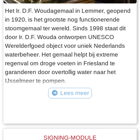
presenteren van lokaal erfgoed. Heeft u
Het Ir. D.F. Woudagemaal in Lemmer, geopend
belangstelling voor historisch beeldmateriaal of
in 1920, is het grootste nog functionerende
bent u benieuwd naar de mogelijkheden van
stoomgemaal ter wereld. Sinds 1998 staat dit
ErfgoedCMS™? Meld u dan aan via
door Ir. D.F. Wouda ontworpen UNESCO
bauke@erfgoedcms.nl. De deelnamekosten
Werelderfgoed object voor uniek Nederlands
bedragen € 25,- per organisatie. Het aantal
waterbeheer. Het gemaal helpt bij extreme
plaatsen is beperkt, dus wacht niet te lang met
regenval om droge voeten in Friesland te
aanmelden.hr Nieuwe Signing module (QR-
garanderen door overtollig water naar het
code informatiebordjes) brengt erfgoedcollecties
IJsselmeer te pompen.
naar de openbare ruimte Beheerders van
Lees meer
erfgoedcollecties en lokale archieven kunnen
vanaf nu op eenvoudige wijze professionele
Tekst: © Bauke Folkertsma Foto: ©
QR-code bordjes genereren via ErfgoedCMS™.
Met de nieuwe module worden objecten,
verhalen en wandelroutes direct toegankelijk
SIGNING-MODULE
voor publiek via smartphone, zonder extra apps