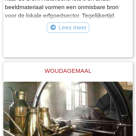
beeldmateriaal vormen een onmisbare bron
voor de lokale erfgoedsector. Tegelijkertijd
roepen zij vaak vragen op over herkomst,
Lees meer
auteursrechten en gebruiksmogelijkheden.
Tekst: © ErfgoedCMS™ Foto: ©
Hendrik G. van Kampen, afkomstig uit een
familie waarin fotografie generaties lang een
belangrijke rol heeft gespeeld, neemt u mee in
de bijzondere fotografische nalatenschap van
WOUDAGEMAAL
zijn grootvader en laat zien welke verhalen
achter historische beelden schuilgaan.
Daarnaast presenteren verschillende
organisaties praktijkvoorbeelden van
erfgoedcollecties die met ErfgoedCMS™ zijn
opgebouwd en ontsloten. U krijgt daarmee een
goed beeld van de mogelijkheden die het
systeem biedt voor het beheren, verrijken en