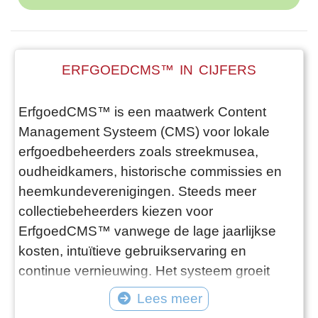
ERFGOEDCMS™ IN CIJFERS
ErfgoedCMS™ is een maatwerk Content
Management Systeem (CMS) voor lokale
erfgoedbeheerders zoals streekmusea,
oudheidkamers, historische commissies en
heemkundeverenigingen. Steeds meer
collectiebeheerders kiezen voor
ErfgoedCMS™ vanwege de lage jaarlijkse
kosten, intuïtieve gebruikservaring en
continue vernieuwing. Het systeem groeit
mee met hun behoeften en maakt het
Lees meer
beheren én presenteren van hun collecties